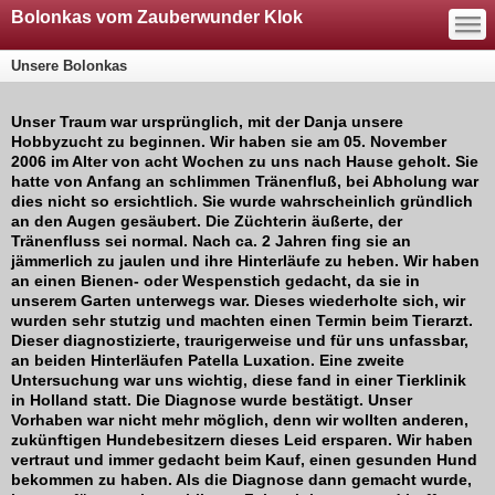
—
Bolonkas vom Zauberwunder Klok
—
—
Unsere Bolonkas
Unser Traum war ursprünglich, mit der Danja unsere
Hobbyzucht zu beginnen. Wir haben sie am 05. November
2006 im Alter von acht Wochen zu uns nach Hause geholt. Sie
hatte von Anfang an schlimmen Tränenfluß, bei Abholung war
dies nicht so ersichtlich. Sie wurde wahrscheinlich gründlich
an den Augen gesäubert. Die Züchterin äußerte, der
Tränenfluss sei normal. Nach ca. 2 Jahren fing sie an
jämmerlich zu jaulen und ihre Hinterläufe zu heben. Wir haben
an einen Bienen- oder Wespenstich gedacht, da sie in
unserem Garten unterwegs war. Dieses wiederholte sich, wir
wurden sehr stutzig und machten einen Termin beim Tierarzt.
Dieser diagnostizierte, traurigerweise und für uns unfassbar,
an beiden Hinterläufen Patella Luxation. Eine zweite
Untersuchung war uns wichtig, diese fand in einer Tierklinik
in Holland statt. Die Diagnose wurde bestätigt. Unser
Vorhaben war nicht mehr möglich, denn wir wollten anderen,
zukünftigen Hundebesitzern dieses Leid ersparen. Wir haben
vertraut und immer gedacht beim Kauf, einen gesunden Hund
bekommen zu haben. Als die Diagnose dann gemacht wurde,